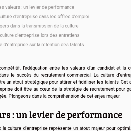
s valeurs : un levier de performance
culture d'entreprise dans les offres d'emploi
ers dans la transmission de la culture
 culture d'entreprise lors des entretiens
re d'entreprise sur la rétention des talents
mpétitif, l'adéquation entre les valeurs d'un candidat et la c
 dans le succès du recrutement commercial. La culture d'entre
 un atout stratégique pour attirer et fidéliser les talents. Cet a
eprise doit être au cœur de la stratégie de recrutement pour ga
ée. Plongeons dans la compréhension de cet enjeu majeur.
rs : un levier de performance
 la culture d'entreprise représente un atout majeur pour optimi