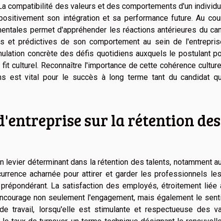
La compatibilité des valeurs et des comportements d'un individ
r positivement son intégration et sa performance future. Au co
mentales permet d'appréhender les réactions antérieures du ca
es et prédictives de son comportement au sein de l'entrepris
ulation concrète des défis quotidiens auxquels le postulant po
 fit culturel. Reconnaître l'importance de cette cohérence culture
ns est vital pour le succès à long terme tant du candidat q
d'entreprise sur la rétention des
un levier déterminant dans la rétention des talents, notamment a
rence acharnée pour attirer et garder les professionnels les
e prépondérant. La satisfaction des employés, étroitement liée
e, encourage non seulement l'engagement, mais également le sen
 de travail, lorsqu'elle est stimulante et respectueuse des v