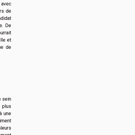
u avec
urs de
ndidat
e. De
urrait
lle et
ue de
u sein
 plus
 à une
timent
aleurs