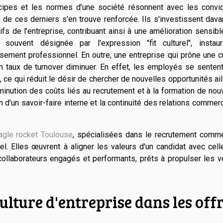
cipes et les normes d’une société résonnent avec les convic
de ces derniers s'en trouve renforcée. Ils s'investissent dav
ifs de l'entreprise, contribuant ainsi à une amélioration sensib
 souvent désignée par l'expression "fit culturel", instau
sement professionnel. En outre, une entreprise qui prône une c
n taux de turnover diminuer. En effet, les employés se senten
l, ce qui réduit le désir de chercher de nouvelles opportunités ail
diminution des coûts liés au recrutement et à la formation de no
 d'un savoir-faire interne et la continuité des relations commer
agle rocket Toulouse
, spécialisées dans le recrutement comme
rel. Elles œuvrent à aligner les valeurs d'un candidat avec cel
 collaborateurs engagés et performants, prêts à propulser les 
ulture d'entreprise dans les off