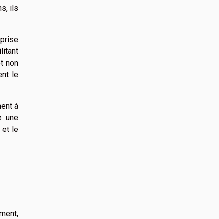
s, ils
eprise
litant
et non
ent le
hent à
e une
 et le
ment,