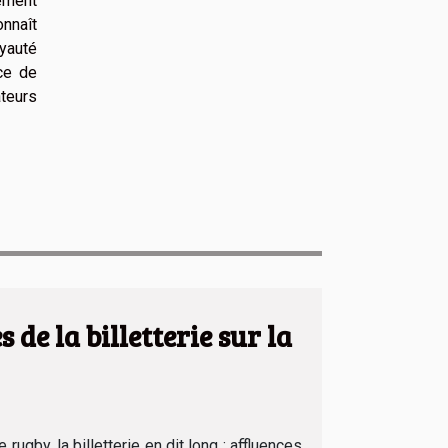
lement
nnaît
yauté
rce de
ateurs
 de la billetterie sur la
rugby, la billetterie en dit long : affluences