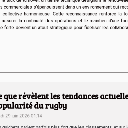
 le taux de turnover, un terme technique désignant le renouvel
es commerciales s'épanouissent dans un environnement qui reco
 collective harmonieuse. Cette reconnaissance renforce la lo
r assurer la continuité des opérations et le maintien d'une fo
se forte devient un atout stratégique pour fidéliser les collabor
e que révèlent les tendances actuelles
opularité du rugby
di 29 juin 2026 01:14
 guichets parlent parfois plus fort que les classements, et sur le 