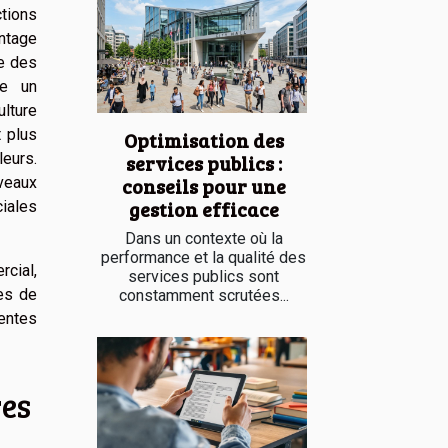
tions
antage
le des
re un
ulture
t plus
Optimisation des
leurs.
services publics :
uveaux
conseils pour une
gestion efficace
ciales
Dans un contexte où la
performance et la qualité des
rcial,
services publics sont
les de
constamment scrutées...
ventes
res