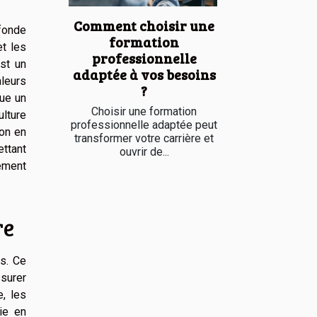
Comment choisir une
ofonde
formation
t les
professionnelle
est un
adaptée à vos besoins
leurs
?
tue un
Choisir une formation
ulture
professionnelle adaptée peut
ion en
transformer votre carrière et
ettant
ouvrir de...
lément
re
és. Ce
surer
e, les
ie en